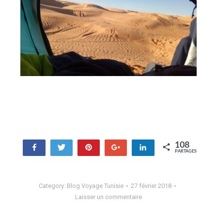
108
Partagez
Tweetez
Enregistrer
+1
Partagez
PARTAGES
108
Category:
Blog Voyage Tunisie
27 février 2018
Laisser un commentaire