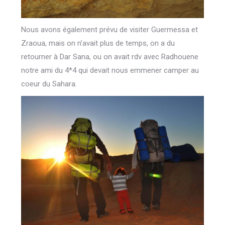
Nous avons également prévu de visiter Guermessa et
Zraoua, mais on n’avait plus de temps, on a du
retourner à Dar Sana, ou on avait rdv avec Radhouene
notre ami du 4*4 qui devait nous emmener camper au
coeur du Sahara.