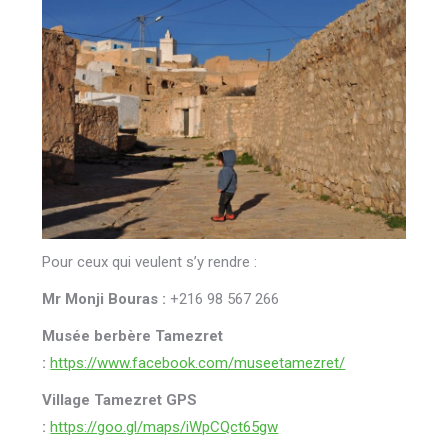
Pour ceux qui veulent s’y rendre :
Mr Monji Bouras :
+216 98 567 266
Musée berbère Tamezret
:
https://www.facebook.com/museetamezret/
Village Tamezret GPS
:
https://goo.gl/maps/iWpCQct65gw