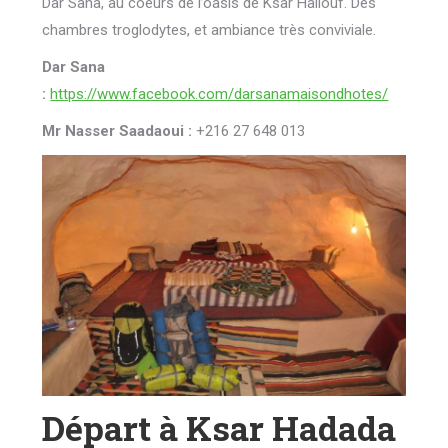
Dar Sana, au coeurs de l’oasis de Ksar Hallouf. Des
chambres troglodytes, et ambiance très conviviale.
Dar Sana
:
https://www.facebook.com/darsanamaisondhotes/
Mr Nasser Saadaoui :
+216 27 648 013
Départ à Ksar Hadada