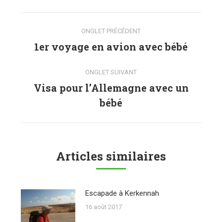
Navigation
ONGLET PRÉCÉDENT
de
1er voyage en avion avec bébé
Onglet
précédent
commentaire
ONGLET SUIVANT
Visa pour l’Allemagne avec un
Onglet
bébé
suivant
Articles similaires
Escapade à Kerkennah
16 août 2017