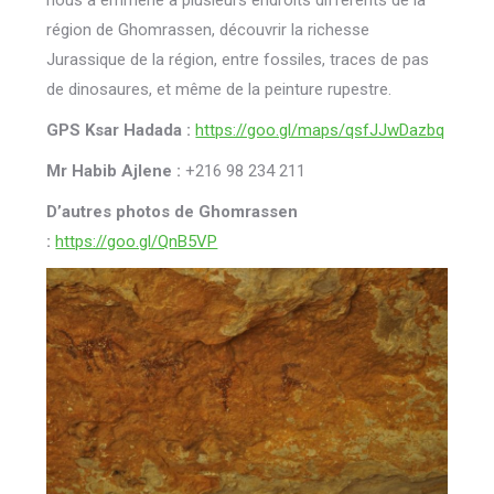
nous a emmené à plusieurs endroits différents de la
région de Ghomrassen, découvrir la richesse
Jurassique de la région, entre fossiles, traces de pas
de dinosaures, et même de la peinture rupestre.
GPS Ksar Hadada :
https://goo.gl/maps/qsfJJwDazbq
Mr Habib Ajlene :
+216 98 234 211
D’autres photos de Ghomrassen
:
https://goo.gl/QnB5VP