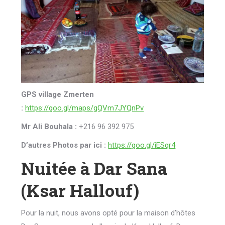
GPS village Zmerten
:
https://goo.gl/maps/gQVm7JYQnPv
Mr Ali Bouhala :
+216 96 392 975
D’autres Photos par ici :
https://goo.gl/iESqr4
Nuitée à Dar Sana
(Ksar Hallouf)
Pour la nuit, nous avons opté pour la maison d’hôtes