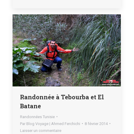
Randonnée à Tebourba et El
Batane
Randonnées Tunisie
Par
Blog Voyage | Ahmed Ferchichi
8 février 2014
Laisser un commentaire