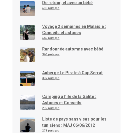
De retour, et avec un bébé
488 partages
Voyage 2 semaines en Malaisie :
Conseils et astuces
462 partages
Randonnée automne avec bébé
364 partages
Auberge Le Pirate à Cap Serrat
307 partages
Camping à l’île de la Galite :
Astuces et Conseils
292 partages
Liste de pays sans visas pour les
tunisiens : MAJ 06/06/2012
278 partages