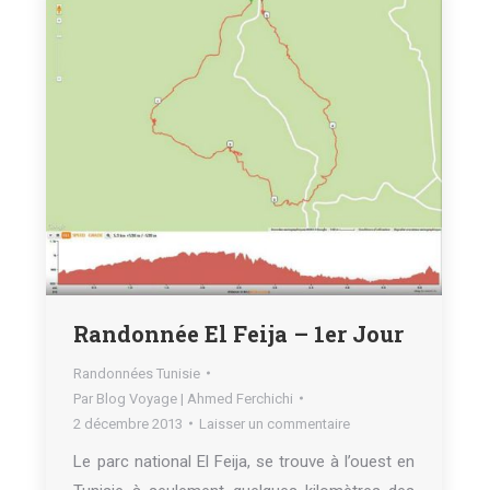
Randonnée El Feija – 1er Jour
Randonnées Tunisie
Par
Blog Voyage | Ahmed Ferchichi
2 décembre 2013
Laisser un commentaire
Le parc national El Feija, se trouve à l’ouest en