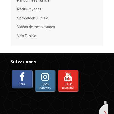
Randonnées Tunisie
Récits voyages
Spéléologie Tunisie
Vidéos de mes voyages
Vols Tunisie
Suivez nous
1,665
1,158
Fans
Followers
Subscriber