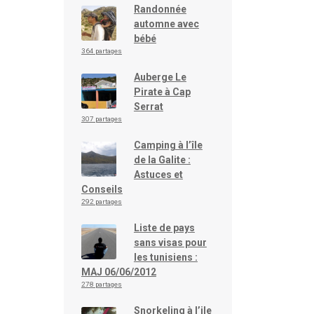
Randonnée
automne avec
bébé
364 partages
Auberge Le
Pirate à Cap
Serrat
307 partages
Camping à l’île
de la Galite :
Astuces et
Conseils
292 partages
Liste de pays
sans visas pour
les tunisiens :
MAJ 06/06/2012
278 partages
Snorkeling à l’ile