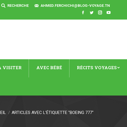
SEARCH:
RECHERCHE
AHMED.FERCHICHI@BLOG-VOYAGE.TN
Facebook
Twitter
Instagram
YouTube
 VISITER
AVEC BÉBÉ
RÉCITS VOYAGES
EIL
ARTICLES AVEC L’ÉTIQUETTE "BOEING 777"