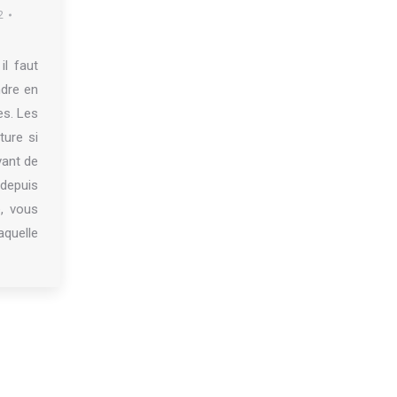
2
il faut
ndre en
es. Les
ture si
vant de
 depuis
, vous
aquelle