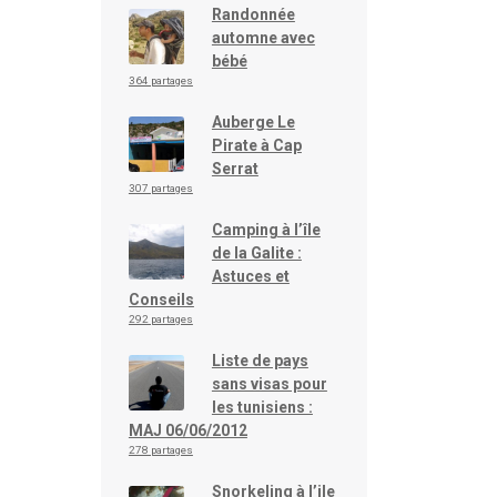
Randonnée
automne avec
bébé
364 partages
Auberge Le
Pirate à Cap
Serrat
307 partages
Camping à l’île
de la Galite :
Astuces et
Conseils
292 partages
Liste de pays
sans visas pour
les tunisiens :
MAJ 06/06/2012
278 partages
Snorkeling à l’ile