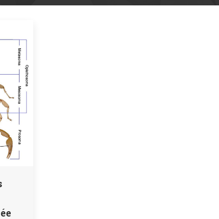
s
née