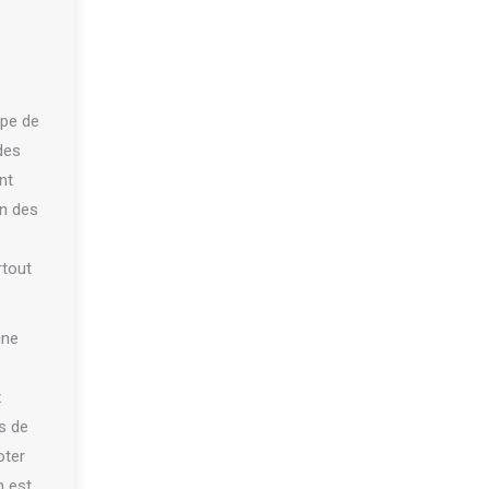
upe de
des
nt
un des
rtout
une
x
s de
oter
n est