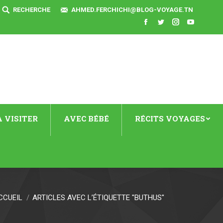
SEARCH:
RECHERCHE
AHMED.FERCHICHI@BLOG-VOYAGE.TN
Facebook
Twitter
Instagram
YouTube
 VISITER
AVEC BÉBÉ
RÉCITS VOYAGES
CCUEIL
ARTICLES AVEC L’ÉTIQUETTE "BUTHUS"