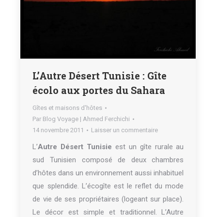
L’Autre Désert Tunisie : Gîte
écolo aux portes du Sahara
Gîtes et maisons d'hôtes
Par
Blog Voyage | Ahmed Ferchichi
14 novembre 2011
Laisser un commentaire
L’
Autre Désert Tunisie
est un gîte rurale au
sud Tunisien composé de deux chambres
d’hôtes dans un environnement aussi inhabituel
que splendide. L’écogîte est le reflet du mode
de vie de ses propriétaires (logeant sur place).
Le décor est simple et traditionnel. L’Autre