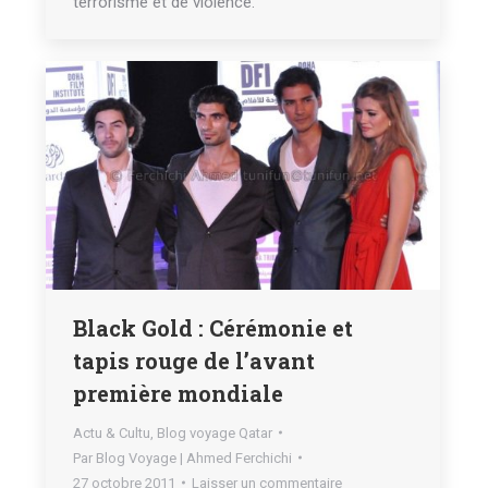
terrorisme et de violence.
Black Gold : Cérémonie et
tapis rouge de l’avant
première mondiale
Actu & Cultu
,
Blog voyage Qatar
Par
Blog Voyage | Ahmed Ferchichi
27 octobre 2011
Laisser un commentaire