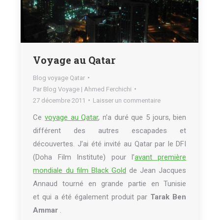
Voyage au Qatar
Blog voyage Qatar
Par
Blog Voyage | Ahmed Ferchichi
27 décembre 2011
Laisser un commentaire
Ce
voyage au Qatar
, n’a duré que 5 jours, bien
différent des autres escapades et
découvertes. J’ai été invité au Qatar par le DFI
(Doha Film Institute) pour l’
avant première
mondiale du film Black Gold
de Jean Jacques
Annaud tourné en grande partie en Tunisie
et qui a été également produit par
Tarak Ben
Ammar
.