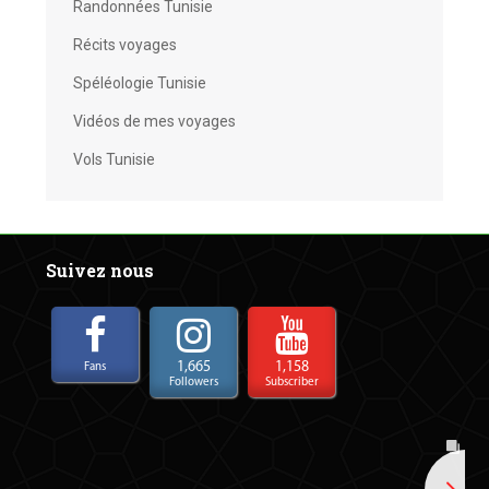
Randonnées Tunisie
Récits voyages
Spéléologie Tunisie
Vidéos de mes voyages
Vols Tunisie
Suivez nous
1,665
1,158
Fans
Followers
Subscriber