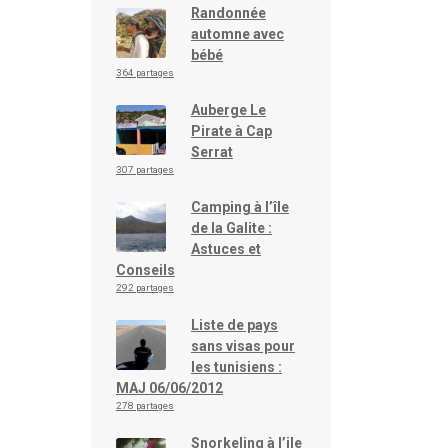
Randonnée
automne avec
bébé
364 partages
Auberge Le
Pirate à Cap
Serrat
307 partages
Camping à l’île
de la Galite :
Astuces et
Conseils
292 partages
Liste de pays
sans visas pour
les tunisiens :
MAJ 06/06/2012
278 partages
Snorkeling à l’ile