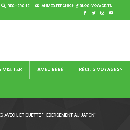
SEARCH:
RECHERCHE
AHMED.FERCHICHI@BLOG-VOYAGE.TN
Facebook
Twitter
Instagram
YouTube
 VISITER
AVEC BÉBÉ
RÉCITS VOYAGES
ES AVEC L’ÉTIQUETTE "HÉBERGEMENT AU JAPON"