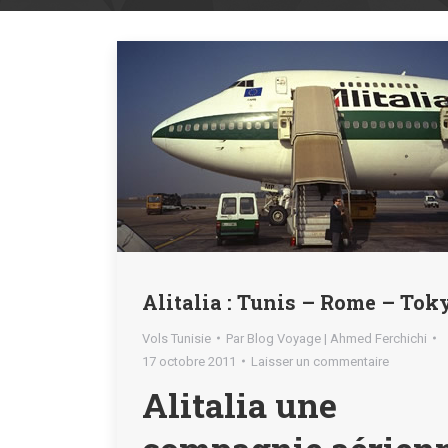
Alitalia : Tunis – Rome – Tok
Vols Tunisie
Par
Blog Voyage | Ahmed Ferchichi
17 octobre 2011
Laisser un commentaire
Alitalia une