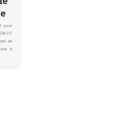
ne
te
té pour
1600 DT
tait de
évue à