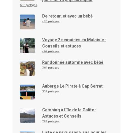
682 partages
De retour, et avec un bébé
488 partages
Voyage 2 semaines en Malaisie :
Conseils et astuces
462 partages
Randonnée automne avec bébé
364 partages
Auberge Le Pirate à Cap Serrat
307 partages
Camping à l’île de la Galite :
Astuces et Conseils
292 partages
Liste de pays sans visas pour les