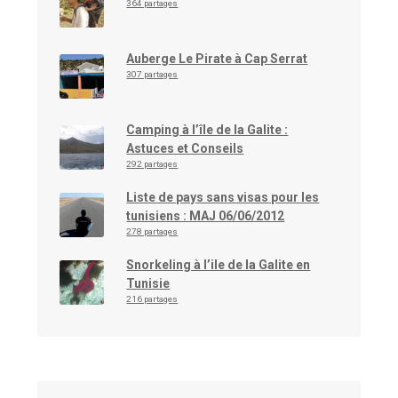
364 partages
Auberge Le Pirate à Cap Serrat
307 partages
Camping à l’île de la Galite :
Astuces et Conseils
292 partages
Liste de pays sans visas pour les
tunisiens : MAJ 06/06/2012
278 partages
Snorkeling à l’ile de la Galite en
Tunisie
216 partages