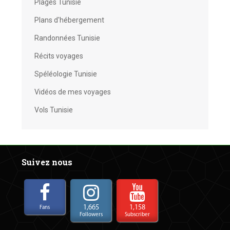
Plages Tunisie
Plans d'hébergement
Randonnées Tunisie
Récits voyages
Spéléologie Tunisie
Vidéos de mes voyages
Vols Tunisie
Suivez nous
1,665
1,158
Fans
Followers
Subscriber