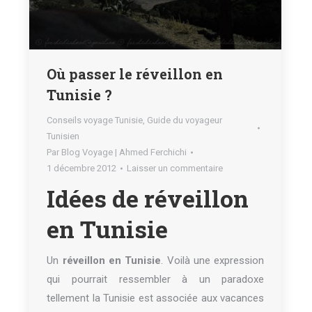
Où passer le réveillon en
Tunisie ?
Conseils voyage Tunisie
,
Guide du voyageur
Tunisien
Par
Blog Voyage | Ahmed Ferchichi
1 décembre 2012
Laisser un commentaire
Idées de réveillon
en Tunisie
Un
réveillon en Tunisie
. Voilà une expression
qui pourrait ressembler à un paradoxe
tellement la Tunisie est associée aux vacances