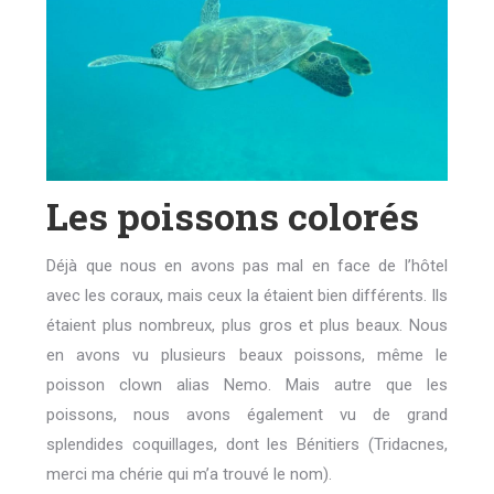
Les poissons colorés
Déjà que nous en avons pas mal en face de l’hôtel
avec les coraux, mais ceux la étaient bien différents. Ils
étaient plus nombreux, plus gros et plus beaux. Nous
en avons vu plusieurs beaux poissons, même le
poisson clown alias Nemo. Mais autre que les
poissons, nous avons également vu de grand
splendides coquillages, dont les Bénitiers (Tridacnes,
merci ma chérie qui m’a trouvé le nom).