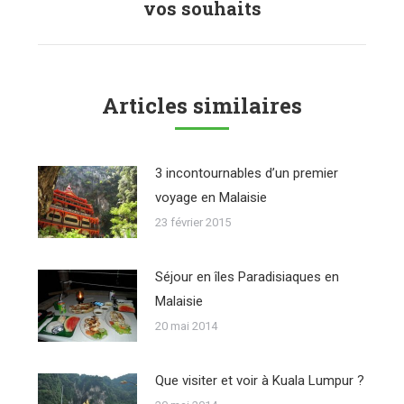
suivant
vos souhaits
Articles similaires
3 incontournables d’un premier
voyage en Malaisie
23 février 2015
Séjour en îles Paradisiaques en
Malaisie
20 mai 2014
Que visiter et voir à Kuala Lumpur ?