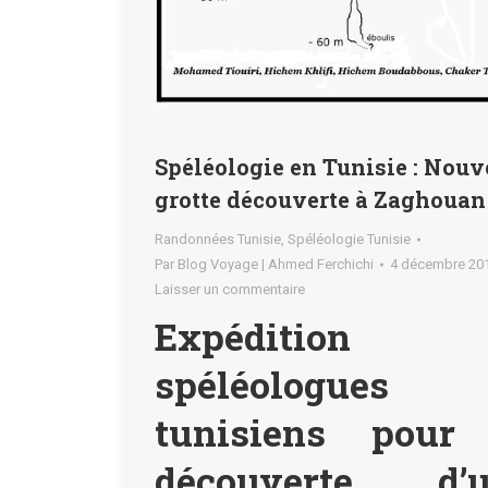
Spéléologie en Tunisie : Nouv
grotte découverte à Zaghouan
Randonnées Tunisie
,
Spéléologie Tunisie
Par
Blog Voyage | Ahmed Ferchichi
4 décembre 20
Laisser un commentaire
Expédition 
spéléologues
tunisiens pour
découverte d’u