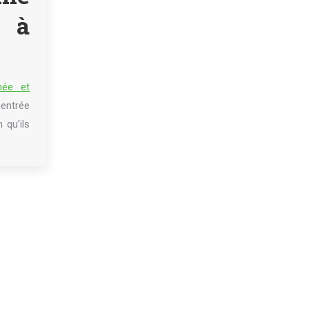
s à
née et
 entrée
qu’ils