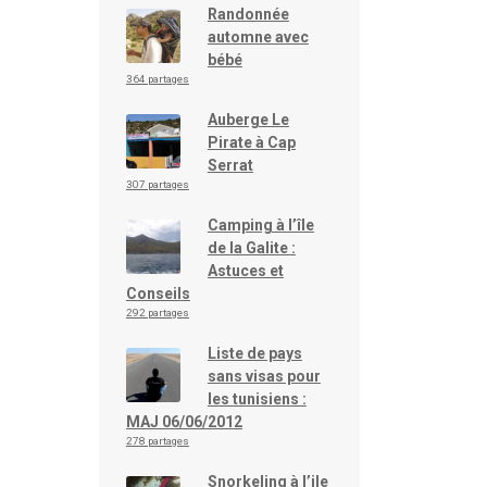
Randonnée
automne avec
bébé
364 partages
Auberge Le
Pirate à Cap
Serrat
307 partages
Camping à l’île
de la Galite :
Astuces et
Conseils
292 partages
Liste de pays
sans visas pour
les tunisiens :
MAJ 06/06/2012
278 partages
Snorkeling à l’ile