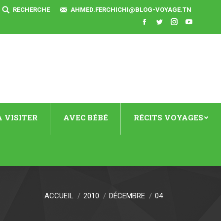
SEARCH:
RECHERCHE
AHMED.FERCHICHI@BLOG-VOYAGE.TN
Facebook
Twitter
Instagram
YouTube
 VISITER
AVEC BÉBÉ
RÉCITS VOYAGES
ACCUEIL
2010
DÉCEMBRE
04
 ici :