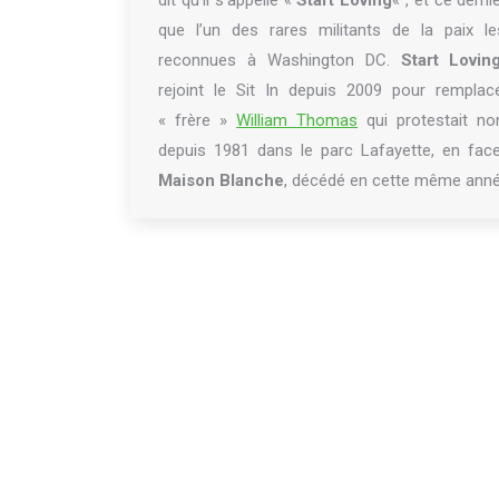
dit qu’il s’appelle «
Start Loving
« , et ce derni
que l’un des rares militants de la paix le
reconnues à Washington DC.
Start Lovin
rejoint le Sit In depuis 2009 pour remplac
« frère »
William Thomas
qui protestait no
depuis 1981 dans le parc Lafayette, en fac
Maison Blanche
, décédé en cette même anné