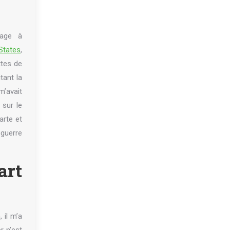
sage à
States
,
ttes de
tant la
’avait
 sur le
arte et
guerre
art
, il m’a