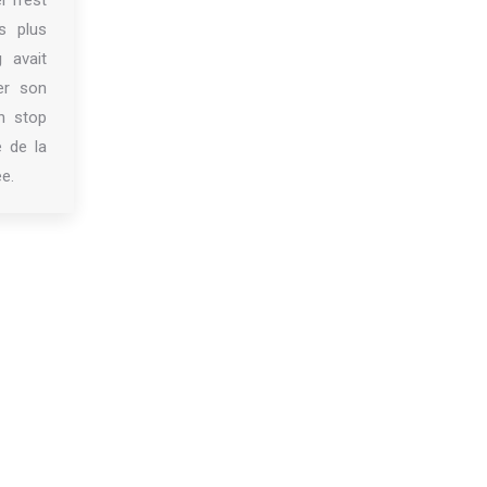
er n’est
s plus
g
avait
er son
n stop
e de la
e.