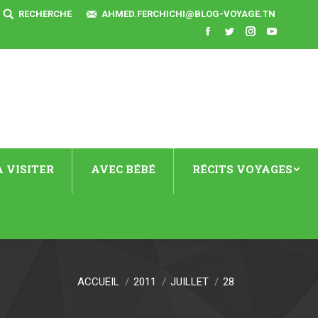
SEARCH:
RECHERCHE
AHMED.FERCHICHI@BLOG-VOYAGE.TN
Facebook
Twitter
Instagram
YouTube
 VISITER
AVEC BÉBÉ
RÉCITS VOYAGES
ACCUEIL
2011
JUILLET
28
s ici :