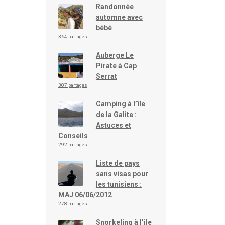
Randonnée
automne avec
bébé
364 partages
Auberge Le
Pirate à Cap
Serrat
307 partages
Camping à l’île
de la Galite :
Astuces et
Conseils
292 partages
Liste de pays
sans visas pour
les tunisiens :
MAJ 06/06/2012
278 partages
Snorkeling à l’ile