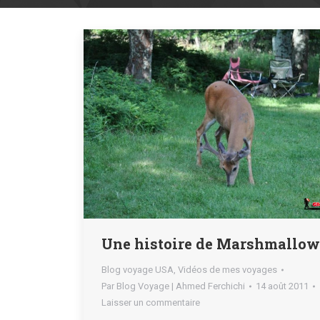
Une histoire de Marshmallo
Blog voyage USA
,
Vidéos de mes voyages
Par
Blog Voyage | Ahmed Ferchichi
14 août 2011
Laisser un commentaire