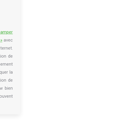
camper
c
»
avec
ernet.
tion de
ucement
quer la
tion de
w bien
ouvent