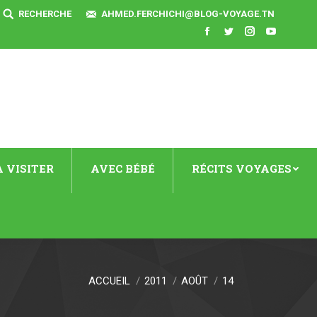
SEARCH:
RECHERCHE
AHMED.FERCHICHI@BLOG-VOYAGE.TN
Facebook
Twitter
Instagram
YouTube
 VISITER
AVEC BÉBÉ
RÉCITS VOYAGES
ACCUEIL
2011
AOÛT
14
s ici :