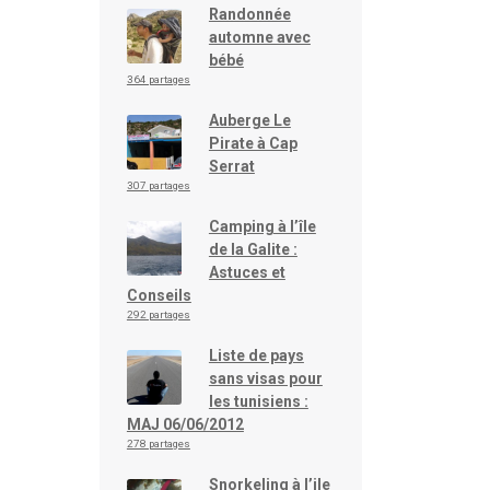
Randonnée
automne avec
bébé
364 partages
Auberge Le
Pirate à Cap
Serrat
307 partages
Camping à l’île
de la Galite :
Astuces et
Conseils
292 partages
Liste de pays
sans visas pour
les tunisiens :
MAJ 06/06/2012
278 partages
Snorkeling à l’ile