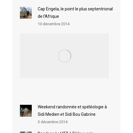
Cap Engela, le point le plus septentrional
de l’Afrique
10 décembre 2014
Première
édition d
film de
montagn
de
Zaghoua
5
décembre
2014
Weekend randonnée et spéléologie à
Sidi Medien et Sidi Bou Gabrine
3 décembre 2014