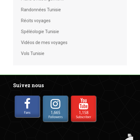
Randonnées Tunisie
Récits voyages
Spéléologie Tunisie
Vidéos de mes voyages
Vols Tunisie
Suivez nous
1,665
1,158
Fans
Followers
Subscriber