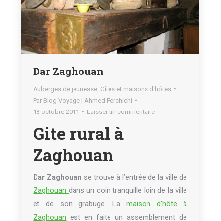
Dar Zaghouan
Auberges de jeunesse
,
Gîtes et maisons d'hôtes
Par
Blog Voyage | Ahmed Ferchichi
13 octobre 2011
Laisser un commentaire
Gite rural à
Zaghouan
Dar Zaghouan
se trouve à l’entrée de la ville de
Zaghouan
dans un coin tranquille loin de la ville
et de son grabuge. La
maison d’hôte à
Zaghouan
est en faite un assemblement de