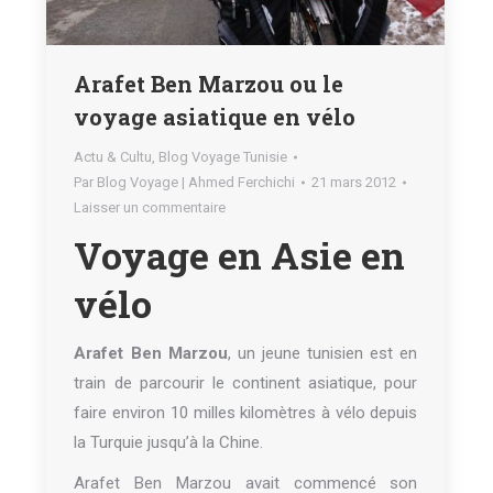
Arafet Ben Marzou ou le
voyage asiatique en vélo
Actu & Cultu
,
Blog Voyage Tunisie
Par
Blog Voyage | Ahmed Ferchichi
21 mars 2012
Laisser un commentaire
Voyage en Asie en
vélo
Arafet Ben Marzou
, un jeune tunisien est en
train de parcourir le continent asiatique, pour
faire environ 10 milles kilomètres à vélo depuis
la Turquie jusqu’à la Chine.
Arafet Ben Marzou avait commencé son