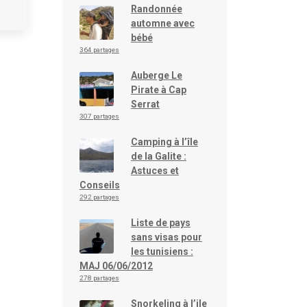
Randonnée
automne avec
bébé
364 partages
Auberge Le
Pirate à Cap
Serrat
307 partages
Camping à l’île
de la Galite :
Astuces et
Conseils
292 partages
Liste de pays
sans visas pour
les tunisiens :
MAJ 06/06/2012
278 partages
Snorkeling à l’ile