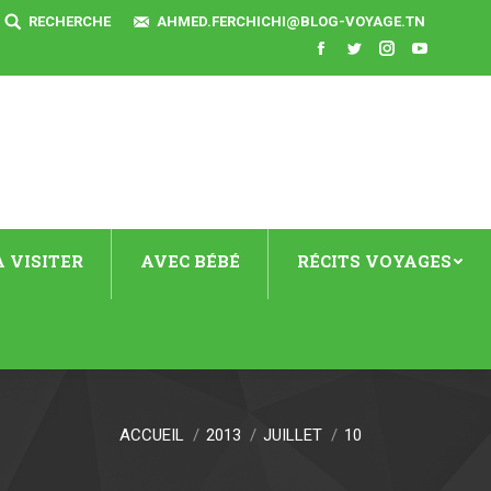
SEARCH:
RECHERCHE
AHMED.FERCHICHI@BLOG-VOYAGE.TN
Facebook
Twitter
Instagram
YouTube
 VISITER
AVEC BÉBÉ
RÉCITS VOYAGES
ACCUEIL
2013
JUILLET
10
s ici :