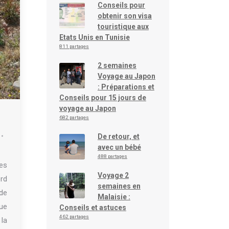
Conseils pour
obtenir son visa
touristique aux
Etats Unis en Tunisie
811 partages
2 semaines
Voyage au Japon
: Préparations et
Conseils pour 15 jours de
voyage au Japon
682 partages
De retour, et
avec un bébé
488 partages
es
Voyage 2
rd
semaines en
 de
Malaisie :
ue
Conseils et astuces
462 partages
 la