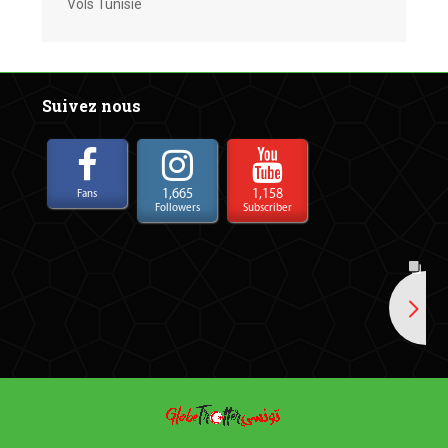
Vols Tunisie
Suivez nous
1,665
1,158
Fans
Followers
Subscriber