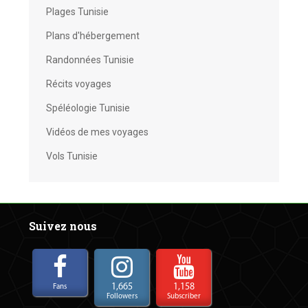
Plages Tunisie
Plans d'hébergement
Randonnées Tunisie
Récits voyages
Spéléologie Tunisie
Vidéos de mes voyages
Vols Tunisie
Suivez nous
1,665
1,158
Fans
Followers
Subscriber