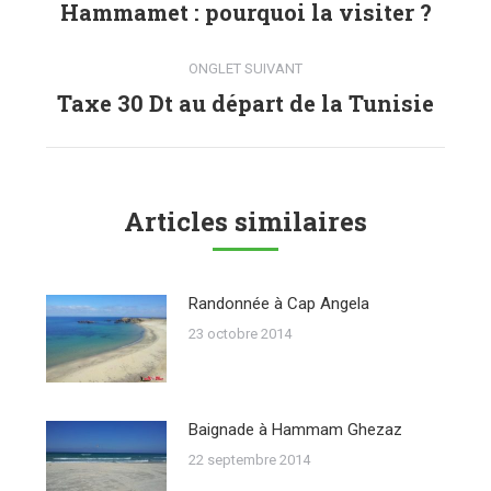
de
Hammamet : pourquoi la visiter ?
Onglet
précédent
commentaire
ONGLET SUIVANT
Taxe 30 Dt au départ de la Tunisie
Onglet
suivant
Articles similaires
Randonnée à Cap Angela
23 octobre 2014
Baignade à Hammam Ghezaz
22 septembre 2014