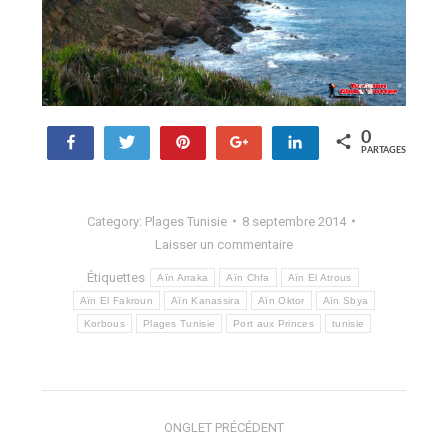
0
Partagez
Tweetez
Enregistrer
+1
Partagez
PARTAGES
Category:
Plages Tunisie
8 septembre 2014
Laisser un commentaire
Étiquettes
Aïn Arraka
Aïn Chfa
Aïn El Atrous
Aïn El Fakroun
Aïn Kanassira
Aïn Oktor
Aïn Sbya
Korbous
Plages Tunisie
Port aux Princes
tunisie
Navigation
ONGLET PRÉCÉDENT