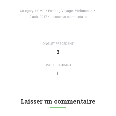
Category:
HOME
Par
Blog Voyage | Webmaster
9 août 2017
Laisser un commentaire
Navigation
ONGLET PRÉCÉDENT
de
3
Onglet
précédent
commentaire
ONGLET SUIVANT
1
Onglet
suivant
Laisser un commentaire