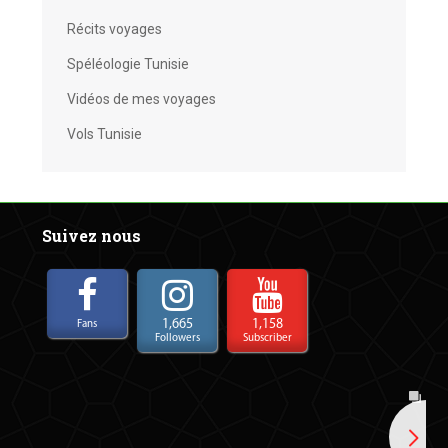
Récits voyages
Spéléologie Tunisie
Vidéos de mes voyages
Vols Tunisie
Suivez nous
1,665
1,158
Fans
Followers
Subscriber