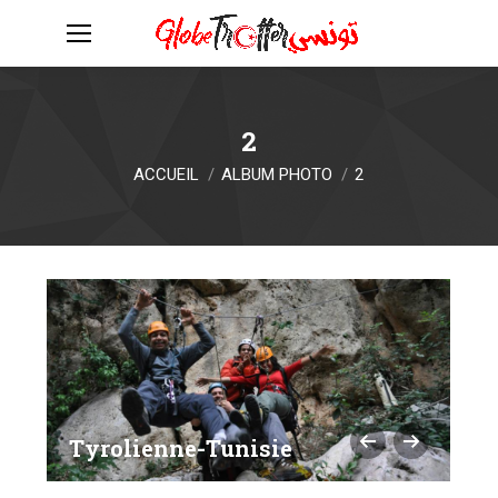
2
Vous êtes ici :
ACCUEIL
ALBUM PHOTO
2
Tyrolienne-Tunisie
T