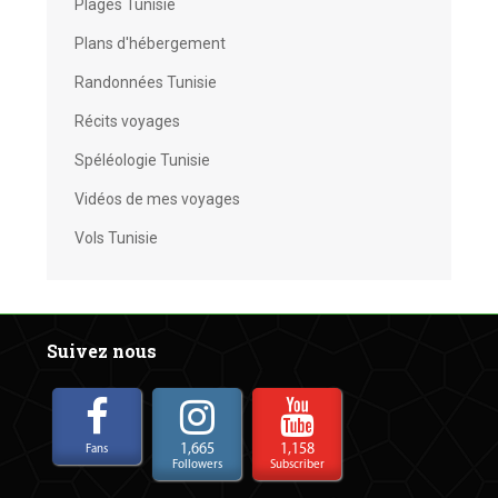
Plages Tunisie
Plans d'hébergement
Randonnées Tunisie
Récits voyages
Spéléologie Tunisie
Vidéos de mes voyages
Vols Tunisie
Suivez nous
1,665
1,158
Fans
Followers
Subscriber