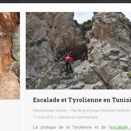
Escalade et Tyrolienne en Tunis
Randonnées Tunisie
Par
Blog Voyage | Ahmed Ferchichi
11 mai 2013
Laisser un commentaire
La pratique de la Tyrolienne et de l’
escalade 