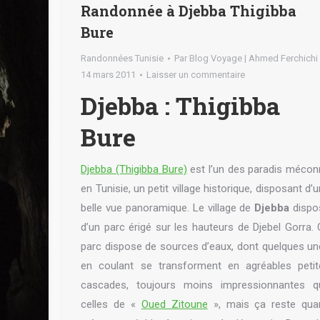
Randonnée à Djebba Thigibba
Bure
Randonnées Tunisie
Par
Blog Voyage | Ahmed Ferchichi
14 mars 2011
Laisser un commentaire
Djebba : Thigibba
Bure
Djebba (Thigibba Bure)
est l’un des paradis mécon
en Tunisie, un petit village historique, disposant d’
belle vue panoramique. Le village de
Djebba
dispo
d’un parc érigé sur les hauteurs de Djebel Gorra.
parc dispose de sources d’eaux, dont quelques u
en coulant se transforment en agréables petit
cascades, toujours moins impressionnantes q
celles de «
Oued Zitoune
», mais ça reste qua