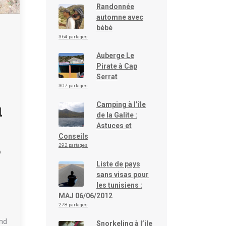
Randonnée
automne avec
bébé
364 partages
Auberge Le
Pirate à Cap
Serrat
307 partages
u
Camping à l’île
de la Galite :
Astuces et
Conseils
292 partages
?
Liste de pays
sans visas pour
les tunisiens :
MAJ 06/06/2012
278 partages
nd
Snorkeling à l’ile