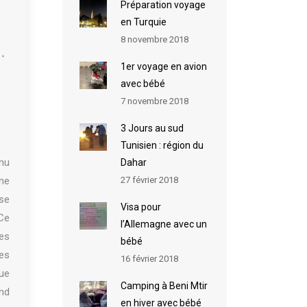
Préparation voyage
en Turquie
8 novembre 2018
1er voyage en avion
avec bébé
7 novembre 2018
3 Jours au sud
Tunisien : région du
nu
Dahar
27 février 2018
une
se
Visa pour
 Ce
l’Allemagne avec un
nes
bébé
es
16 février 2018
ue
Camping à Beni Mtir
nd
en hiver avec bébé