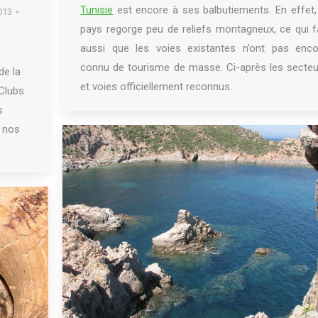
Tunisie
est encore à ses balbutiements. En effet,
013
pays regorge peu de reliefs montagneux, ce qui f
aussi que les voies existantes n’ont pas enco
connu de tourisme de masse. Ci-après les secteu
de la
et voies officiellement reconnus.
 Clubs
s
r nos