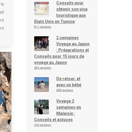
Conseils pour
 le
obtenir son visa
ait
touristique aux
re
Etats Unis en Tunisie
811 partages
rs
2 semaines
Voyage au Japon
: Préparations et
Conseils pour 15 jours de
voyage au Japon
682 partages
De retour, et
avec un bébé
488 partages
Voyage 2
semaines en
Malaisie :
Conseils et astuces
462 partages