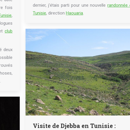
dernier, j’étais parti pour une nouvelle
randonnée 
re fois
Tunisie
, direction
Haouaria
.
unisie
,
logues
et
club
é deux
ssible
trouvés
hoses,
.
Visite de Djebba en Tunisie :