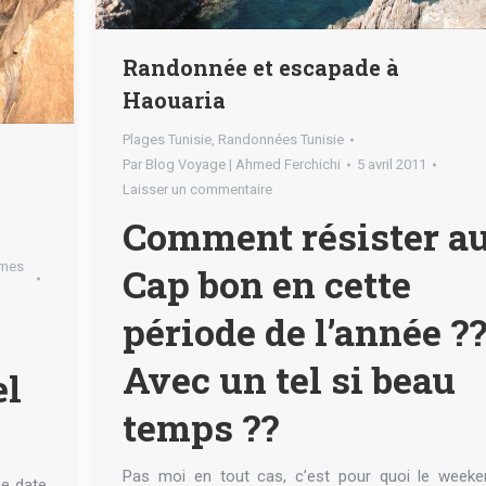
Randonnée et escapade à
Haouaria
Plages Tunisie
,
Randonnées Tunisie
Par
Blog Voyage | Ahmed Ferchichi
5 avril 2011
Laisser un commentaire
Comment résister a
 mes
Cap bon en cette
période de l’année ?
Avec un tel si beau
el
temps ??
Pas moi en tout cas, c’est pour quoi le weeke
e date