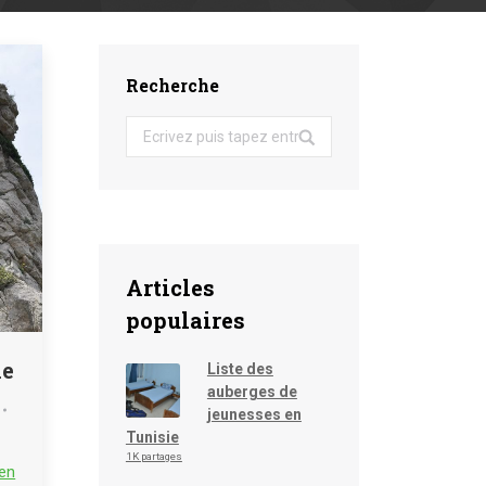
Recherche
Search:
Articles
populaires
ie
Liste des
auberges de
jeunesses en
Tunisie
1K partages
en