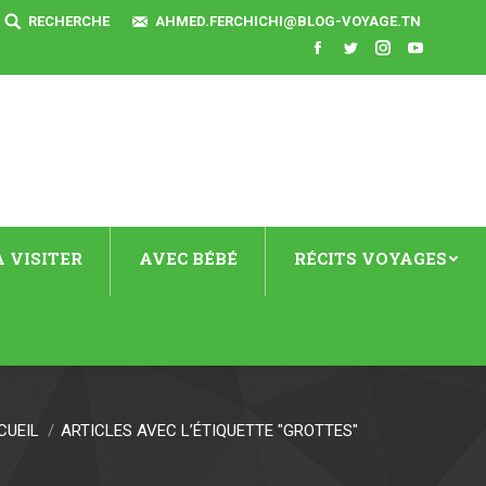
SEARCH:
RECHERCHE
AHMED.FERCHICHI@BLOG-VOYAGE.TN
Facebook
Twitter
Instagram
YouTube
 VISITER
AVEC BÉBÉ
RÉCITS VOYAGES
CUEIL
ARTICLES AVEC L’ÉTIQUETTE "GROTTES"