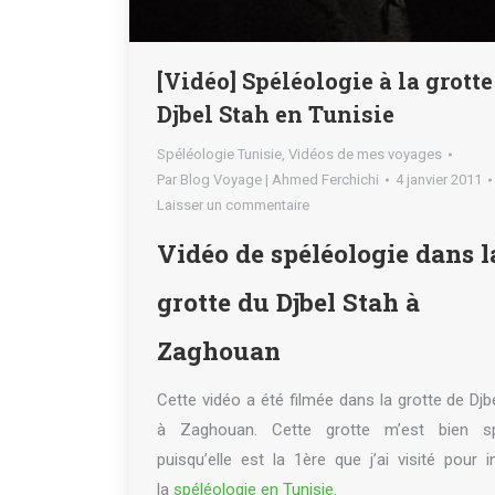
[Vidéo] Spéléologie à la grotte
Djbel Stah en Tunisie
Spéléologie Tunisie
,
Vidéos de mes voyages
Par
Blog Voyage | Ahmed Ferchichi
4 janvier 2011
Laisser un commentaire
Vidéo de spéléologie dans l
grotte du Djbel Stah à
Zaghouan
Cette vidéo a été filmée dans la grotte de Djb
à Zaghouan. Cette grotte m’est bien sp
puisqu’elle est la 1ère que j’ai visité pour in
la
spéléologie en Tunisie
.