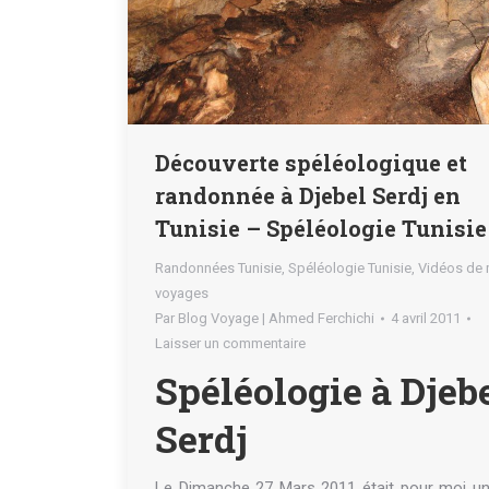
Découverte spéléologique et
randonnée à Djebel Serdj en
Tunisie – Spéléologie Tunisie
Randonnées Tunisie
,
Spéléologie Tunisie
,
Vidéos de
voyages
Par
Blog Voyage | Ahmed Ferchichi
4 avril 2011
Laisser un commentaire
Spéléologie à Djeb
Serdj
Le Dimanche 27 Mars 2011 était pour moi un