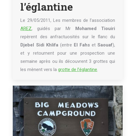
l’églantine
Le 29/05/2011, Les membres de l’association
AREZ
, guidés par Mr
Mohamed Tiouiri
repèrent des anfractuosités sur le flanc du
Djebel Sidi Khlifa
(entre
El Fahs
et
Saouaf
),
et y retournent pour une prospection une
semaine après ou ils découvrent 3 grottes qui
les mènent vers la
grotte de l’églantine
.