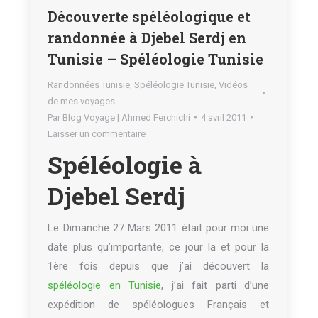
Découverte spéléologique et
randonnée à Djebel Serdj en
Tunisie – Spéléologie Tunisie
Randonnées Tunisie
,
Spéléologie Tunisie
,
Vidéos
de mes voyages
Par
Blog Voyage | Ahmed Ferchichi
4 avril 2011
Laisser un commentaire
Spéléologie à
Djebel Serdj
Le Dimanche 27 Mars 2011 était pour moi une
date plus qu’importante, ce jour la et pour la
1ère fois depuis que j’ai découvert la
spéléologie en Tunisie
, j’ai fait parti d’une
expédition de spéléologues Français et