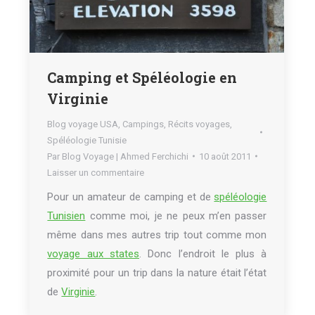
Camping et Spéléologie en
Virginie
Blog voyage USA
,
Campings
,
Récits voyages
,
Spéléologie Tunisie
Par
Blog Voyage | Ahmed Ferchichi
10 août 2011
Laisser un commentaire
Pour un amateur de camping et de
spéléologie
Tunisien
comme moi, je ne peux m’en passer
même dans mes autres trip tout comme mon
voyage aux states
. Donc l’endroit le plus à
proximité pour un trip dans la nature était l’état
de
Virginie
.