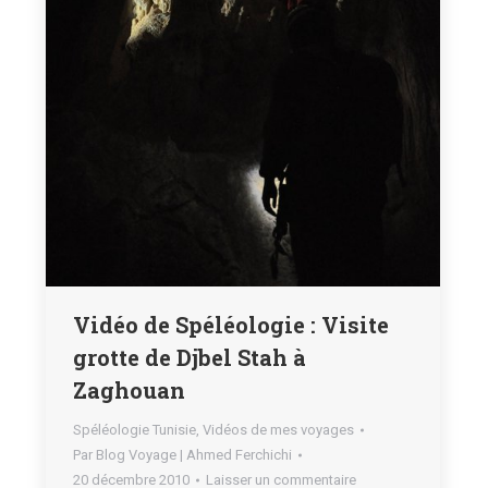
Vidéo de Spéléologie : Visite
grotte de Djbel Stah à
Zaghouan
Spéléologie Tunisie
,
Vidéos de mes voyages
Par
Blog Voyage | Ahmed Ferchichi
20 décembre 2010
Laisser un commentaire