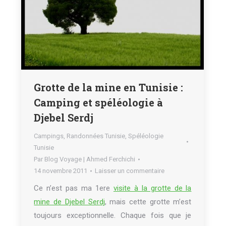
Grotte de la mine en Tunisie :
Camping et spéléologie à
Djebel Serdj
Campings
,
Randonnées Tunisie
,
Spéléologie
Tunisie
Par
Blog Voyage | Ahmed Ferchichi
14 novembre 2011
Laisser un commentaire
Ce n’est pas ma 1ere
visite à la grotte de la
mine de Djebel Serdj
, mais cette grotte m’est
toujours exceptionnelle. Chaque fois que je