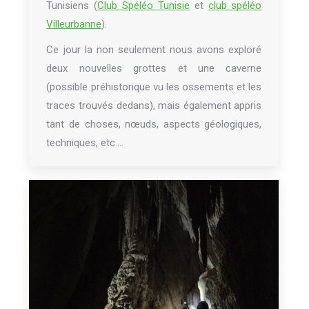
Tunisiens (
Club Spéléo Tunisie
et
club spéléo
Villeurbanne
).
Ce jour la non seulement nous avons exploré
deux nouvelles grottes et une caverne
(possible préhistorique vu les ossements et les
traces trouvés dedans), mais également appris
tant de choses, nœuds, aspects géologiques,
techniques, etc….