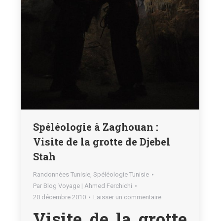
Spéléologie à Zaghouan :
Visite de la grotte de Djebel
Stah
Randonnées Tunisie
,
Spéléologie Tunisie
Par
Blog Voyage | Ahmed Ferchichi
20 décembre 2010
Laisser un commentaire
Visite de la grotte