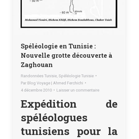
Spéléologie en Tunisie :
Nouvelle grotte découverte à
Zaghouan
Randonnées Tunisie
,
Spéléologie Tunisie
Par
Blog Voyage | Ahmed Ferchichi
4 décembre 2010
Laisser un commentaire
Expédition de
spéléologues
tunisiens pour la