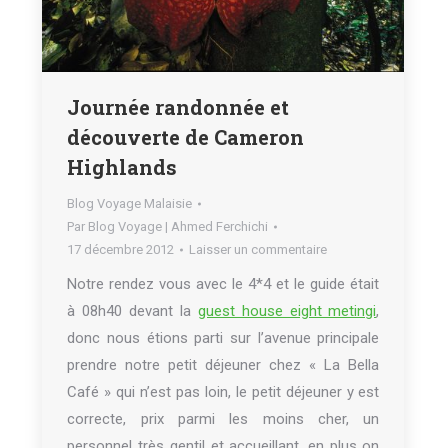
Journée randonnée et
découverte de Cameron
Highlands
Blog Voyage Malaisie
Par
Blog Voyage | Ahmed Ferchichi
17 décembre 2012
Laisser un commentaire
Notre rendez vous avec le 4*4 et le guide était
à 08h40 devant la
guest house eight metingi
,
donc nous étions parti sur l’avenue principale
prendre notre petit déjeuner chez « La Bella
Café » qui n’est pas loin, le petit déjeuner y est
correcte, prix parmi les moins cher, un
personnel très gentil et accueillant, en plus on