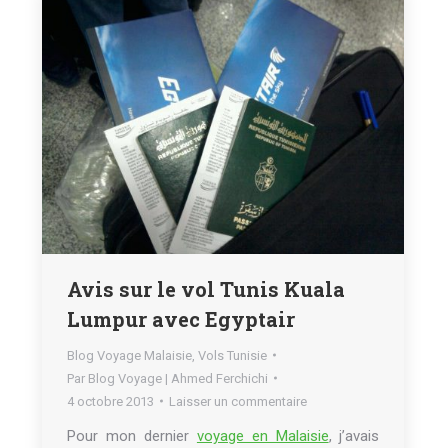
Avis sur le vol Tunis Kuala
Lumpur avec Egyptair
Blog Voyage Malaisie
,
Vols Tunisie
Par
Blog Voyage | Ahmed Ferchichi
4 octobre 2013
Laisser un commentaire
Pour mon dernier
voyage en Malaisie
, j’avais