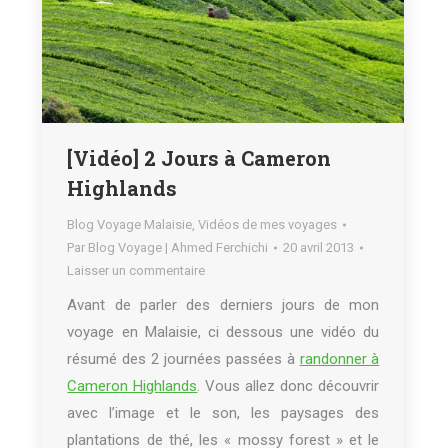
[Vidéo] 2 Jours à Cameron
Highlands
Blog Voyage Malaisie
,
Vidéos de mes voyages
Par
Blog Voyage | Ahmed Ferchichi
20 avril 2013
Laisser un commentaire
Avant de parler des derniers jours de mon
voyage en Malaisie, ci dessous une vidéo du
résumé des 2 journées passées à
randonner à
Cameron Highlands
. Vous allez donc découvrir
avec l’image et le son, les paysages des
plantations de thé, les « mossy forest » et le