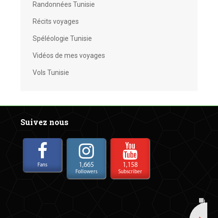
Randonnées Tunisie
Récits voyages
Spéléologie Tunisie
Vidéos de mes voyages
Vols Tunisie
Suivez nous
1,665
1,158
Fans
Followers
Subscriber