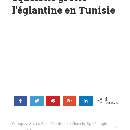
l’églantine en Tunisie
1
Partagez
Tweetez
Enregistrer
+1
Partagez
PARTAGES
1
Category:
Actu & Cultu
,
Randonnées Tunisie
,
Spéléologie