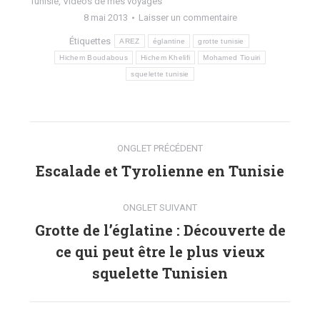
Tunisie
,
Vidéos de mes voyages
8 mai 2013
Laisser un commentaire
Étiquettes
AREZ
églantine
grotte tunisie
Hichem Boudabous
Hichem Khelifi
Mohamed Tiouiri
squelette tunisie
Navigation
ONGLET PRÉCÉDENT
de
Escalade et Tyrolienne en Tunisie
Onglet
précédent
commentaire
ONGLET SUIVANT
Grotte de l’églatine : Découverte de
ce qui peut être le plus vieux
Onglet
suivant
squelette Tunisien