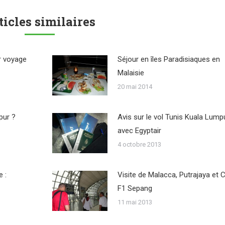
ticles similaires
r voyage
Séjour en îles Paradisiaques en
Malaisie
20 mai 2014
pur ?
Avis sur le vol Tunis Kuala Lump
avec Egyptair
4 octobre 2013
 :
Visite de Malacca, Putrajaya et C
F1 Sepang
11 mai 2013