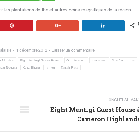
r les plantations de thé et autres coins magnifiques de la région.
Enregistrer
+1
Partagez
laisie
1 décembre 2012
Laisser un commentaire
en Malaisie
Eight Metingi Guest House
Gua Musang
han travel
îles Perhentian
aman Negara
Kota Bharu
ramen
Tanah Rata
ONGLET SUIVAN
Eight Mentigi Guest House 
Onglet
Cameron Highland
suivant