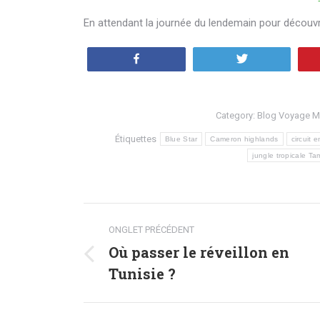
En attendant la journée du lendemain pour découvri
Partagez
Tweetez
Category:
Blog Voyage Ma
Étiquettes
Blue Star
Cameron highlands
circuit 
jungle tropicale T
Navigation
ONGLET PRÉCÉDENT
de
Où passer le réveillon en
Onglet
Tunisie ?
commentaire
précédent