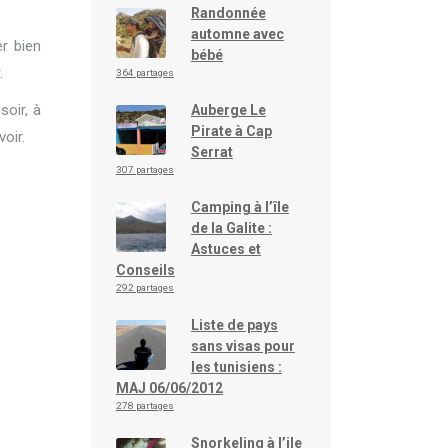
Randonnée
automne avec
r bien
bébé
.
364 partages
oir, à
Auberge Le
Pirate à Cap
oir.
Serrat
307 partages
Camping à l’île
de la Galite :
Astuces et
Conseils
292 partages
Liste de pays
sans visas pour
les tunisiens :
MAJ 06/06/2012
278 partages
Snorkeling à l’ile