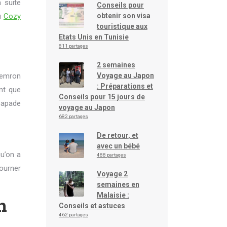
 suite
Conseils pour
obtenir son visa
du
Cozy
touristique aux
Etats Unis en Tunisie
811 partages
2 semaines
Voyage au Japon
aemron
: Préparations et
nt que
Conseils pour 15 jours de
scapade
voyage au Japon
682 partages
De retour, et
avec un bébé
u’on a
488 partages
ourner
Voyage 2
semaines en
Malaisie :
h
Conseils et astuces
462 partages