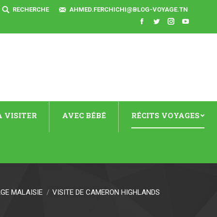
SEARCH:
RECHERCHE
AHMED.FERCHICHI@BLOG-VOYAGE.TN
Facebook
Twitter
Instagram
YouTube
 VISITER
AVEC BÉBÉ
RÉCITS VOYAGES
GE MALAISIE
VISITE DE CAMERON HIGHLANDS