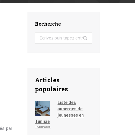
Recherche
Search:
Articles
populaires
Liste des
auberges de
jeunesses en
Tunisie
1K partages
lés par