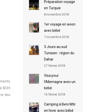
Préparation voyage
en Turquie
8 novembre 2018
1er voyage en avion
avec bébé
7 novembre 2018
3 Jours au sud
Tunisien : région du
Dahar
27 février 2018
Visa pour
oments
l’Allemagne avec un
thé BOH
bébé
16 février 2018
me lieu
Camping à Beni Mtir
en hiver avec bébé