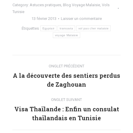
Category:
Astuces pratiques
,
Blog Voyage Malaisie
,
Vols
Tunisie
13 février 2013
Laisser un commentaire
Étiquettes
Egyptair
transavia
vol pas cher malaisie
voyage Malaisie
Navigation
ONGLET PRÉCÉDENT
de
A la découverte des sentiers perdus
Onglet
de Zaghouan
commentaire
précédent
ONGLET SUIVANT
Visa Thaïlande : Enfin un consulat
Onglet
thaïlandais en Tunisie
suivant