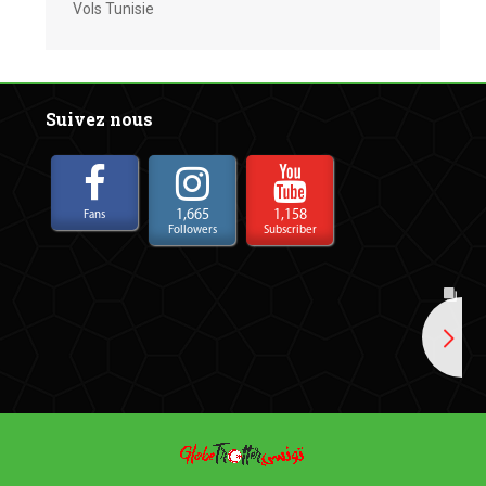
Vols Tunisie
Suivez nous
1,665
1,158
Fans
Followers
Subscriber