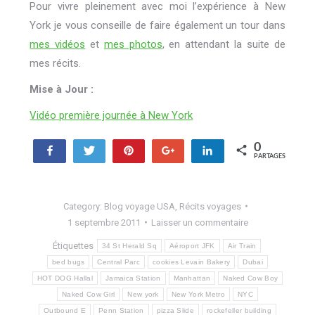
Pour vivre pleinement avec moi l’expérience à New
York je vous conseille de faire également un tour dans
mes vidéos
et
mes photos
, en attendant la suite de
mes récits.
Mise à Jour :
Vidéo première journée à New York
0
Partagez
Tweetez
Enregistrer
+1
Partagez
PARTAGES
Category:
Blog voyage USA
,
Récits voyages
1 septembre 2011
Laisser un commentaire
Étiquettes
34 St Herald Sq
Aéroport JFK
Air Train
bed bugs
Central Parc
cookies Levain Bakery
Dubai
HOT DOG Hallal
Jamaica Station
Manhattan
Naked Cow Boy
Naked Cow Girl
New york
New York Metro
NYC
Outbound E
Penn Station
pizza Slide
rockefeller building