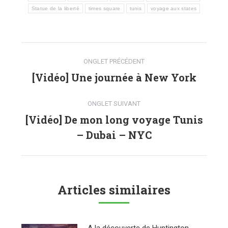
Statue de la liberté
times square
tunis
voyage aux states
Navigation
ONGLET PRÉCÉDENT
de
[Vidéo] Une journée à New York
Onglet
précédent
commentaire
ONGLET SUIVANT
[Vidéo] De mon long voyage Tunis
Onglet
– Dubai – NYC
suivant
Articles similaires
A la découverte de Huntington