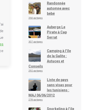
Randonnée
automne avec
bébé
364 partages
j’ai
Auberge Le
de
Pirate à Cap
que
Serrat
307 partages
les
 ce
Camping à l’île
de la Galite :
Astuces et
Conseils
292 partages
Liste de pays
sans visas pour
les tunisiens :
MAJ 06/06/2012
278 partages
Snorkeling à l’ile