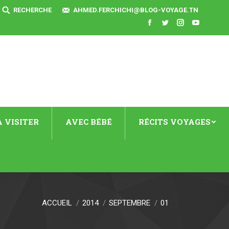
SEARCH:
RECHERCHE
AHMED.FERCHICHI@BLOG-VOYAGE.TN
Facebook
Twitter
Instagram
YouTube
 VISITER
AVEC BÉBÉ
RÉCITS VOYAGES
ACCUEIL
2014
SEPTEMBRE
01
ici :