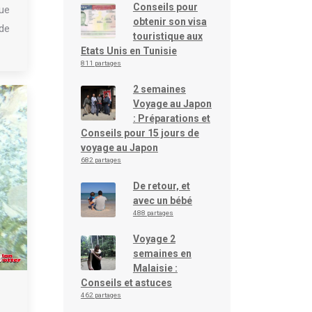
Conseils pour
que
obtenir son visa
de
touristique aux
Etats Unis en Tunisie
811 partages
2 semaines
Voyage au Japon
: Préparations et
Conseils pour 15 jours de
voyage au Japon
682 partages
De retour, et
avec un bébé
488 partages
Voyage 2
semaines en
Malaisie :
Conseils et astuces
462 partages