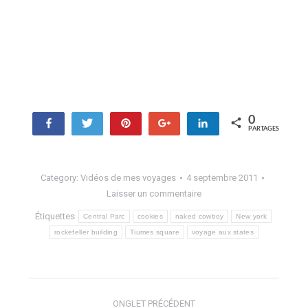
0
Partagez
Tweetez
Enregistrer
+1
Partagez
PARTAGES
Category:
Vidéos de mes voyages
4 septembre 2011
Laisser un commentaire
Étiquettes
Central Parc
cookies
naked cowboy
New york
rockefeller building
Tiumes square
voyage aux states
Navigation
ONGLET PRÉCÉDENT