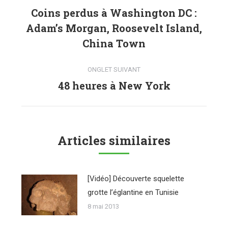
de
Coins perdus à Washington DC :
Adam’s Morgan, Roosevelt Island,
commentaire
Onglet
précédent
China Town
ONGLET SUIVANT
48 heures à New York
Onglet
suivant
Articles similaires
[Vidéo] Découverte squelette
grotte l’églantine en Tunisie
8 mai 2013