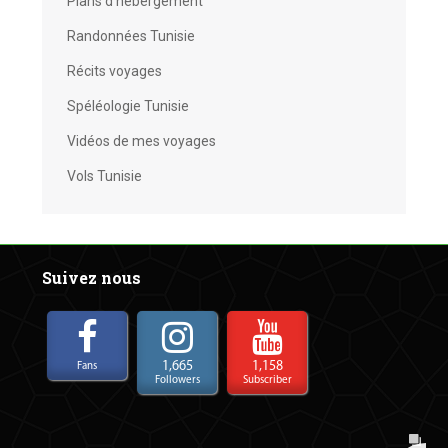
Plans d'hébergement
Randonnées Tunisie
Récits voyages
Spéléologie Tunisie
Vidéos de mes voyages
Vols Tunisie
Suivez nous
1,665
1,158
Fans
Followers
Subscriber