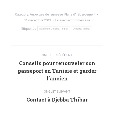
1
Category:
Auberges de jeunesse
,
Plans d'hébergement
31 décembre 2013
Laisser un commentaire
Étiquettes
Auberge Djebba Thibar
Djebba Thibar
Navigation
ONGLET PRÉCÉDENT
de
Conseils pour renouveler son
passeport en Tunisie et garder
commentaire
Onglet
précédent
l’ancien
ONGLET SUIVANT
Contact à Djebba Thibar
Onglet
suivant