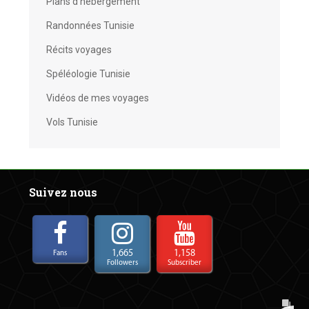
Plans d'hébergement
Randonnées Tunisie
Récits voyages
Spéléologie Tunisie
Vidéos de mes voyages
Vols Tunisie
Suivez nous
1,665
1,158
Fans
Followers
Subscriber