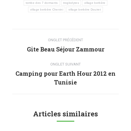
tombe des 7 dormants
troglodytes
village berbère
village berbère Chenini
village berbère Douiret
Navigation
ONGLET PRÉCÉDENT
de
Gite Beau Séjour Zammour
Onglet
précédent
commentaire
ONGLET SUIVANT
Camping pour Earth Hour 2012 en
Onglet
Tunisie
suivant
Articles similaires