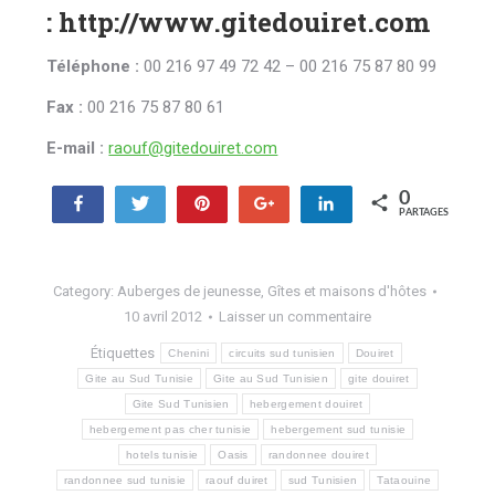
:
http://www.gitedouiret.com
Téléphone :
00 216 97 49 72 42 – 00 216 75 87 80 99
Fax :
00 216 75 87 80 61
E-mail :
raouf@gitedouiret.com
0
Partagez
Tweetez
Enregistrer
+1
Partagez
PARTAGES
Category:
Auberges de jeunesse
,
Gîtes et maisons d'hôtes
10 avril 2012
Laisser un commentaire
Étiquettes
Chenini
circuits sud tunisien
Douiret
Gite au Sud Tunisie
Gite au Sud Tunisien
gite douiret
Gite Sud Tunisien
hebergement douiret
hebergement pas cher tunisie
hebergement sud tunisie
hotels tunisie
Oasis
randonnee douiret
randonnee sud tunisie
raouf duiret
sud Tunisien
Tataouine