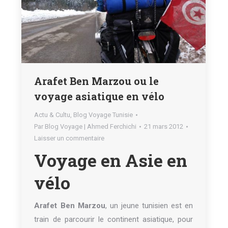
Arafet Ben Marzou ou le
voyage asiatique en vélo
Actu & Cultu
,
Blog Voyage Tunisie
Par
Blog Voyage | Ahmed Ferchichi
21 mars 2012
Laisser un commentaire
Voyage en Asie en
vélo
Arafet Ben Marzou
, un jeune tunisien est en
train de parcourir le continent asiatique, pour