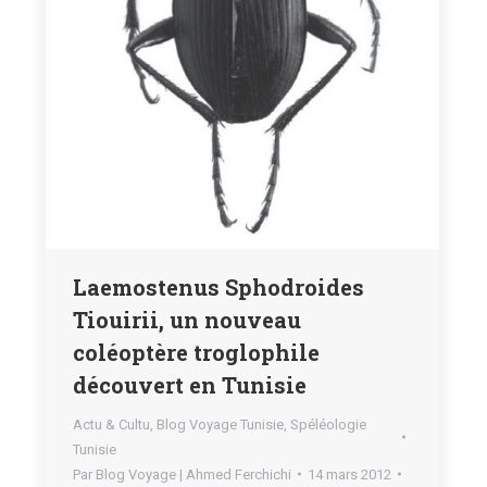
Laemostenus Sphodroides
Tiouirii, un nouveau
coléoptère troglophile
découvert en Tunisie
Actu & Cultu
,
Blog Voyage Tunisie
,
Spéléologie
Tunisie
Par
Blog Voyage | Ahmed Ferchichi
14 mars 2012