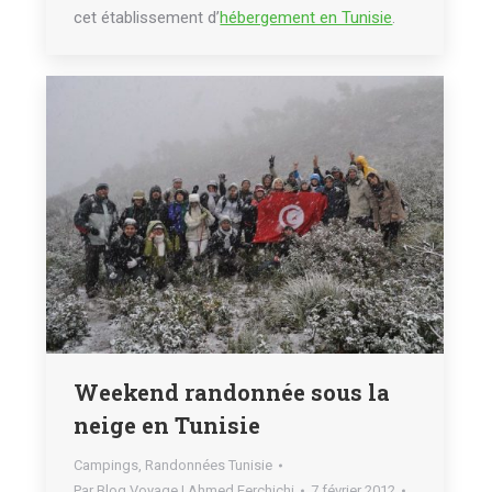
cet établissement d’
hébergement en Tunisie
.
Weekend randonnée sous la
neige en Tunisie
Campings
,
Randonnées Tunisie
Par
Blog Voyage | Ahmed Ferchichi
7 février 2012