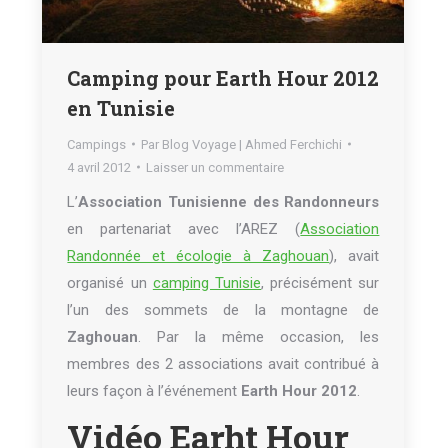
Camping pour Earth Hour 2012
en Tunisie
Campings
Par
Blog Voyage | Ahmed Ferchichi
4 avril 2012
Laisser un commentaire
L’
Association Tunisienne des Randonneurs
en partenariat avec l’AREZ (
Association
Randonnée et écologie à Zaghouan
), avait
organisé un
camping Tunisie
, précisément sur
l’un des sommets de la montagne de
Zaghouan
. Par la même occasion, les
membres des 2 associations avait contribué à
leurs façon à l’événement
Earth Hour 2012
.
Vidéo Earht Hour