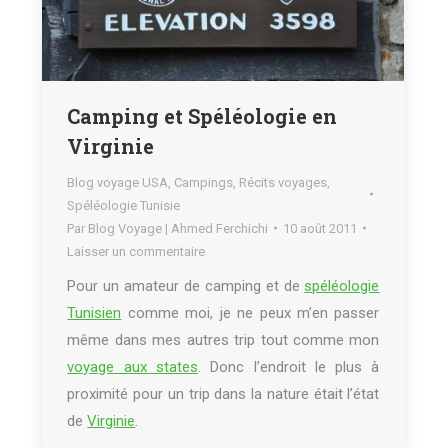
Camping et Spéléologie en
Virginie
Blog voyage USA
,
Campings
,
Récits voyages
,
Spéléologie Tunisie
Par
Blog Voyage | Ahmed Ferchichi
10 août 2011
Laisser un commentaire
Pour un amateur de camping et de
spéléologie
Tunisien
comme moi, je ne peux m’en passer
même dans mes autres trip tout comme mon
voyage aux states
. Donc l’endroit le plus à
proximité pour un trip dans la nature était l’état
de
Virginie
.