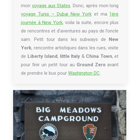
mon
voyage aux States
. Donc, après mon long
voyage Tunis – Dubai New York
et ma
1ère
journée à New York
, voila la suite, encore plus
de rencontres et d’aventures au pays de l’oncle
sam. Petit tour dans les subways de
New
York
, rencontre artistiques dans les rues, visite
de
Liberty Island
,
little Italy
&
China Town
, et
pour finir un petit tour au
Ground Zero
avant
de prendre le bus pour
Washington DC
.