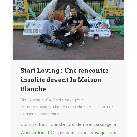
Start Loving : Une rencontre
insolite devant la Maison
Blanche
Blog voyage USA
,
Récits voyages
Par
Blog Voyage | Ahmed Ferchichi
28 juillet 2011
Laisser un commentaire
Comme tout touriste lors de mon passage à
Washington DC
, pendant mon
voyage aux