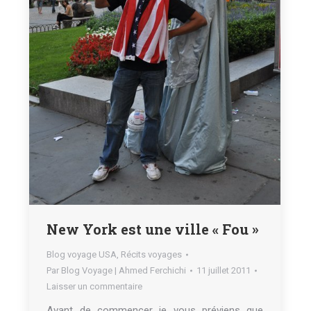
New York est une ville « Fou »
Blog voyage USA
,
Récits voyages
Par
Blog Voyage | Ahmed Ferchichi
11 juillet 2011
Laisser un commentaire
Avant de commencer je vous préviens que