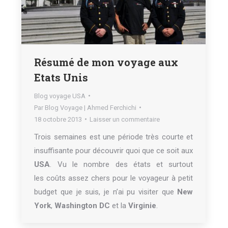
Résumé de mon voyage aux
Etats Unis
Blog voyage USA
Par
Blog Voyage | Ahmed Ferchichi
18 octobre 2013
Laisser un commentaire
Trois semaines est une période très courte et
insuffisante pour découvrir quoi que ce soit aux
USA
. Vu le nombre des états et surtout
les coûts assez chers pour le voyageur à petit
budget que je suis, je n’ai pu visiter que
New
York
,
Washington DC
et la
Virginie
.