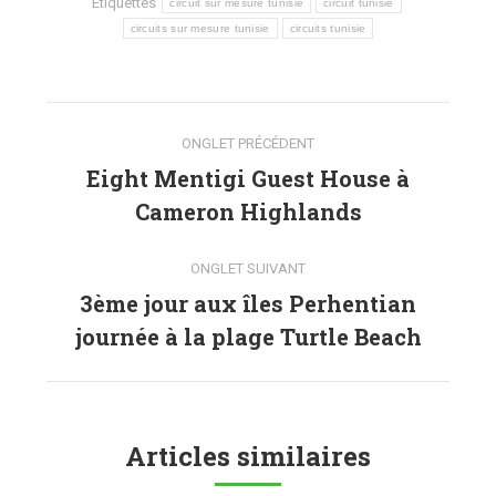
Étiquettes
circuit sur mesure tunisie
circuit tunisie
circuits sur mesure tunisie
circuits tunisie
Navigation
ONGLET PRÉCÉDENT
de
Eight Mentigi Guest House à
Onglet
Cameron Highlands
commentaire
précédent
ONGLET SUIVANT
3ème jour aux îles Perhentian
Onglet
journée à la plage Turtle Beach
suivant
Articles similaires