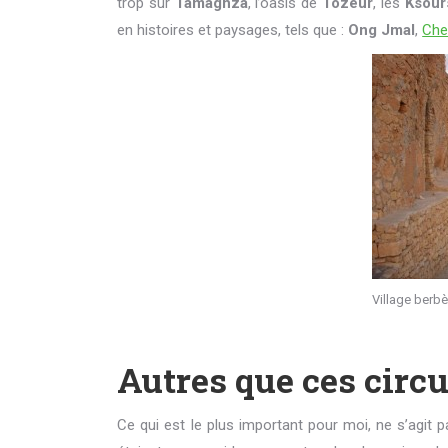
trop sur
Tamaghza
, l’oasis de
Tozeur
, les
Ksour
en histoires et paysages, tels que :
Ong Jmal
,
Che
Village berbè
Autres que ces circu
Ce qui est le plus important pour moi, ne s’agit p