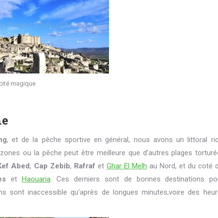
cité magique
he
ng
, et de la pêche sportive en général, nous avons un littoral ri
zones ou la pêche peut être meilleure que d’autres plages torturé
Kef Abed
,
Cap Zebib
,
Rafraf
et
Ghar El Melh
au Nord, et du coté 
es
et
Haouaria
. Ces derniers sont de bonnes destinations po
ns sont inaccessible qu’après de longues minutes,voire des heur