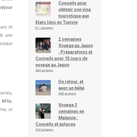
Conseils pour
séjour
obtenir son visa
touristique aux
Etats Unis en Tunisie
ues et
811 partages
lir une
2 semaines
assique
Voyage au Japon
: Préparations et
Conseils pour 15 jours de
voyage au Japon
682 partages
De retour, et
avec un bébé
vertes,
488 partages
 M’tir
,
Voyage 2
rne, et
semaines en
Malaisie :
Conseils et astuces
462 partages