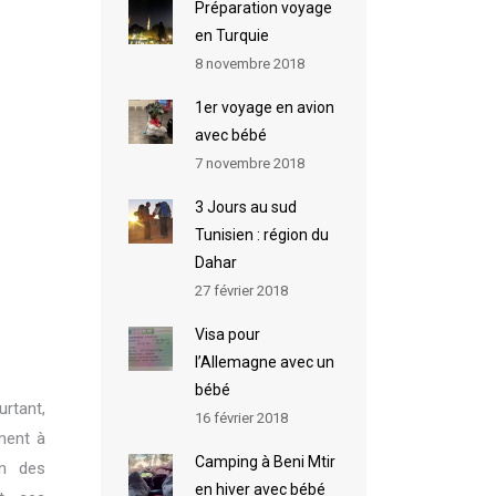
Préparation voyage
en Turquie
8 novembre 2018
1er voyage en avion
avec bébé
7 novembre 2018
3 Jours au sud
Tunisien : région du
Dahar
27 février 2018
Visa pour
l’Allemagne avec un
bébé
urtant,
16 février 2018
ment à
Camping à Beni Mtir
in des
en hiver avec bébé