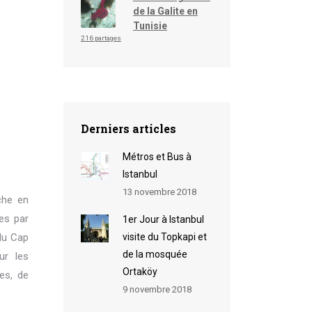
de la Galite en
Tunisie
216 partages
Derniers articles
Métros et Bus à
Istanbul
13 novembre 2018
che en
es par
1er Jour à Istanbul
du Cap
visite du Topkapi et
de la mosquée
ur les
Ortaköy
es, de
9 novembre 2018