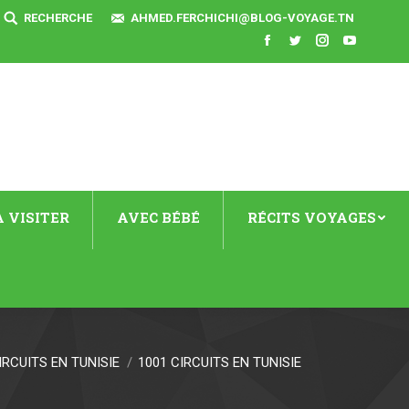
SEARCH:
RECHERCHE
AHMED.FERCHICHI@BLOG-VOYAGE.TN
Facebook
Twitter
Instagram
YouTube
 VISITER
AVEC BÉBÉ
RÉCITS VOYAGES
IRCUITS EN TUNISIE
1001 CIRCUITS EN TUNISIE