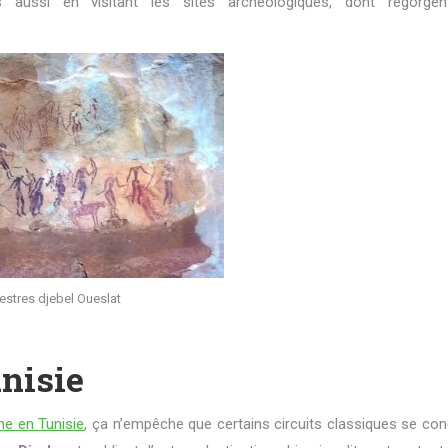
ussi en visitant les sites archéologiques, dont regorge
estres djebel Oueslat
unisie
me en Tunisie
, ça n’empêche que certains circuits classiques se co