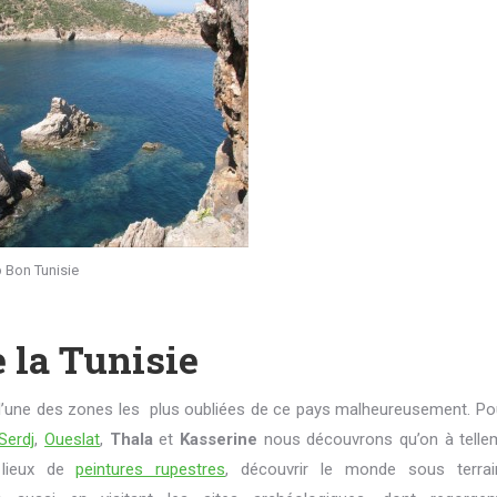
 Bon Tunisie
e la Tunisie
t l’une des zones les plus oubliées de ce pays malheureusement. Po
Serdj
,
Oueslat
,
Thala
et
Kasserine
nous découvrons qu’on à telle
 lieux de
peintures rupestres
, découvrir le monde sous terra