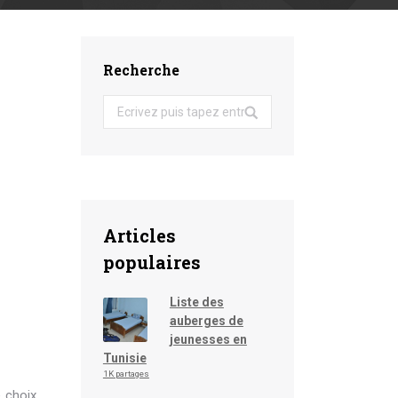
Recherche
Search:
Articles
populaires
Liste des
auberges de
jeunesses en
Tunisie
1K partages
e choix