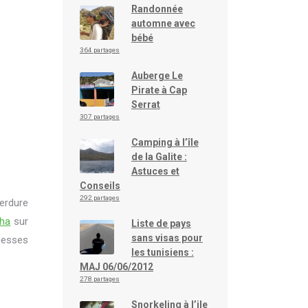
Randonnée
automne avec
bébé
364 partages
Auberge Le
Pirate à Cap
Serrat
307 partages
Camping à l’île
de la Galite :
Astuces et
Conseils
292 partages
verdure
tha
sur
Liste de pays
sans visas pour
chesses
les tunisiens :
MAJ 06/06/2012
278 partages
Snorkeling à l’ile