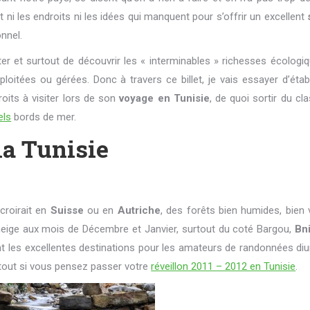
t ni les endroits ni les idées qui manquent pour s’offrir un excellent
nnel.
 et surtout de découvrir les « interminables » richesses écologiq
oitées ou gérées. Donc à travers ce billet, je vais essayer d’étab
roits à visiter lors de son
voyage en Tunisie
, de quoi sortir du cl
els
bords de mer.
la Tunisie
 croirait en
Suisse
ou en
Autriche
, des forêts bien humides, bien 
a neige aux mois de Décembre et Janvier, surtout du coté Bargou,
Bni
ont les excellentes destinations pour les amateurs de randonnées diu
rtout si vous pensez passer votre
réveillon 2011 – 2012 en Tunisie
.