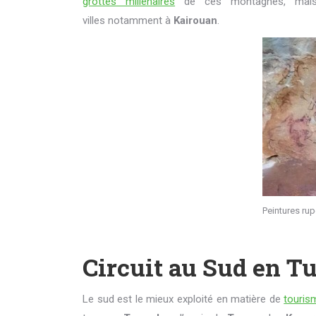
grottes millénaires
de ces montagnes, mais a
villes notamment à
Kairouan
.
Peintures rup
Circuit au Sud en T
Le sud est le mieux exploité en matière de
touris