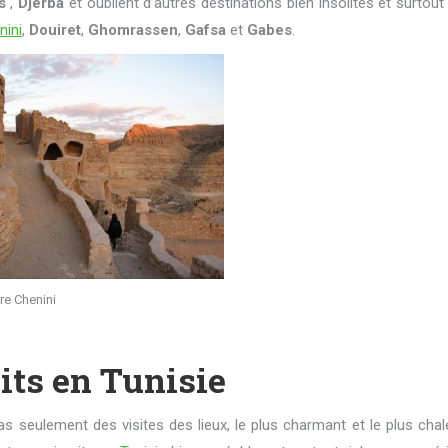
s
,
Djerba
et oublient d’autres destinations bien insolites et surtout
nini
,
Douiret
,
Ghomrassen
,
Gafsa
et
Gabes
.
re Chenini
its en Tunisie
as seulement des visites des lieux, le plus charmant et le plus cha