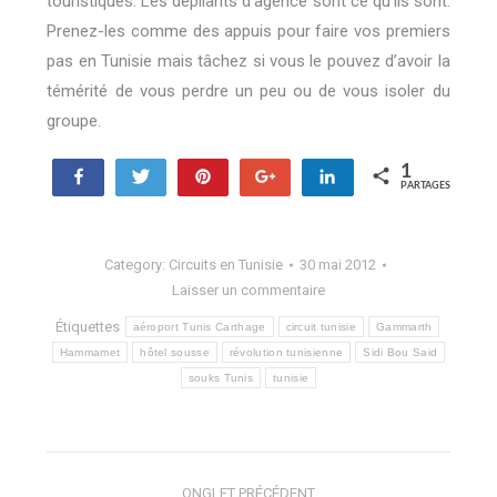
touristiques. Les dépliants d’agence sont ce qu’ils sont.
Prenez-les comme des appuis pour faire vos premiers
pas en Tunisie mais tâchez si vous le pouvez d’avoir la
témérité de vous perdre un peu ou de vous isoler du
groupe.
1
Partagez
Tweetez
Enregistrer
+1
Partagez
PARTAGES
1
Category:
Circuits en Tunisie
30 mai 2012
Laisser un commentaire
Étiquettes
aéroport Tunis Carthage
circuit tunisie
Gammarth
Hammamet
hôtel sousse
révolution tunisienne
Sidi Bou Said
souks Tunis
tunisie
Navigation
ONGLET PRÉCÉDENT