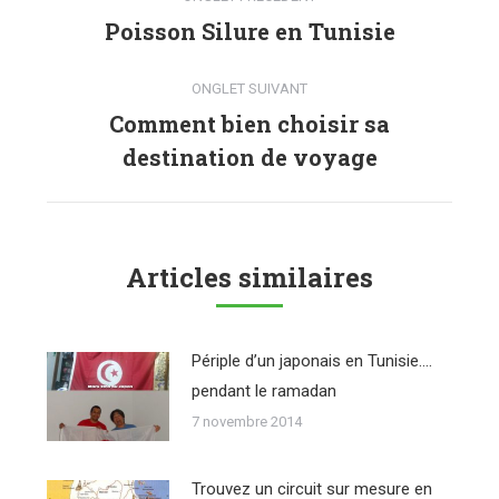
de
Poisson Silure en Tunisie
Onglet
précédent
commentaire
ONGLET SUIVANT
Comment bien choisir sa
Onglet
destination de voyage
suivant
Articles similaires
Périple d’un japonais en Tunisie….
pendant le ramadan
7 novembre 2014
Trouvez un circuit sur mesure en