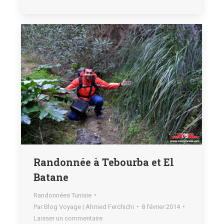
Randonnée à Tebourba et El
Batane
Randonnées Tunisie
Par
Blog Voyage | Ahmed Ferchichi
8 février 2014
Laisser un commentaire