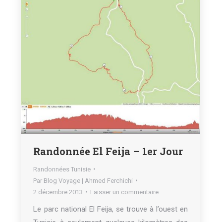
Randonnée El Feija – 1er Jour
Randonnées Tunisie
Par
Blog Voyage | Ahmed Ferchichi
2 décembre 2013
Laisser un commentaire
Le parc national El Feija, se trouve à l’ouest en