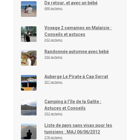
De retour, et avec un bébé
488 partages
Voyage 2 semaines en Malaisie :
Conseils et astuces
462 partages
Randonnée automne avec bébé
364 partages
Auberge Le Pirate à Cap Serrat
307 partages
Camping à l’île de la Galite :
Astuces et Conseils
292 partages
Liste de pays sans visas pour les
tunisiens : MAJ 06/06/2012
278 partages